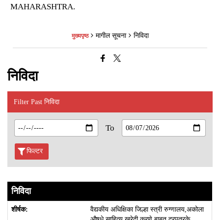
मागील सूचना
निविदा
मुख्यपृष्ठ
निविदा
Filter Past निविदा
To
फिल्टर
निविदा
वैद्यकीय अधिक्षिका जिल्हा स्त्री रुग्णालय,अकोला
औषधे साहित्य खरेदी करणे बाबत दरपत्रके.